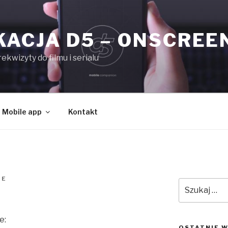
KACJA D5 – ONSCREE
kwizyty do filmu i serialu
Mobile app
Kontakt
NE
Szukaj:
e:
OSTATNIE W