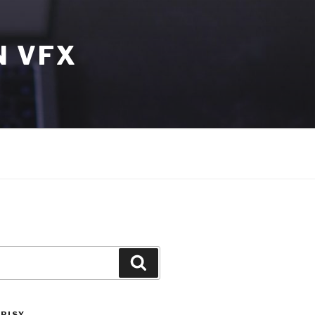
N VFX
Szukaj
PISY