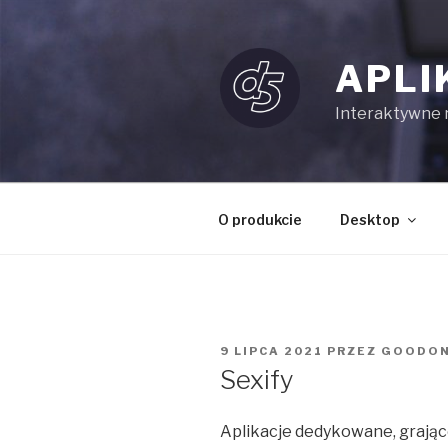
Przejdź
do
treści
APLI
Interaktywne re
O produkcie
Desktop
OPUBLIKOWANE
9 LIPCA 2021
PRZEZ
GOODO
W
Sexify
Aplikacje dedykowane, grając