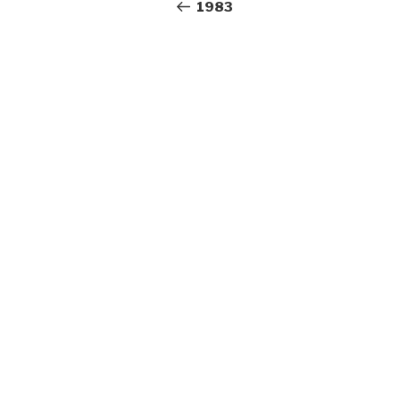
wpisu
wpis
1983