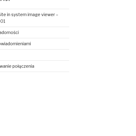
ite in system image viewer –
e01
iadomości
owiadomieniami
wanie połączenia