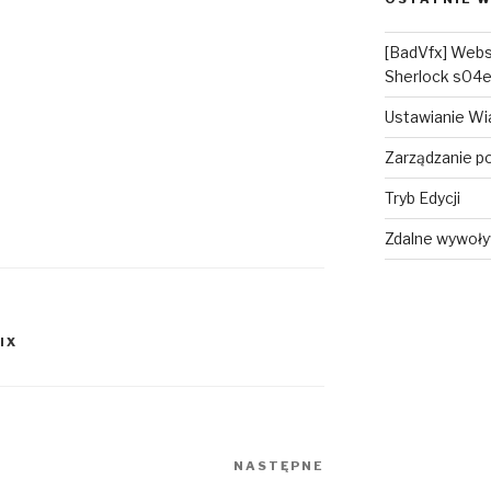
[BadVfx] Webs
Sherlock s04
Ustawianie W
Zarządzanie p
Tryb Edycji
Zdalne wywoły
IX
NASTĘPNE
Następny