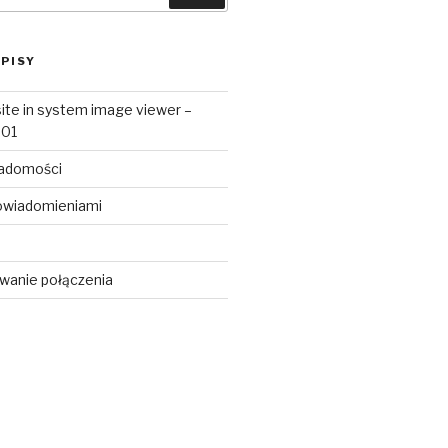
PISY
ite in system image viewer –
e01
iadomości
owiadomieniami
wanie połączenia