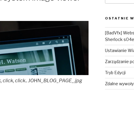
OSTATNIE W
[BadVfx] Webs
Sherlock s04
Ustawianie W
Zarządzanie p
Tryb Edycji
k, click, click.. JOHN_BLOG_PAGE_.jpg
Zdalne wywoły