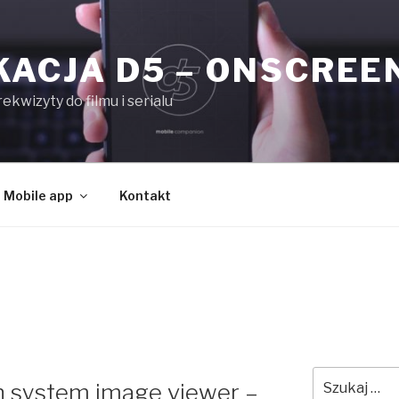
KACJA D5 – ONSCREE
kwizyty do filmu i serialu
Mobile app
Kontakt
Szukaj:
n system image viewer –