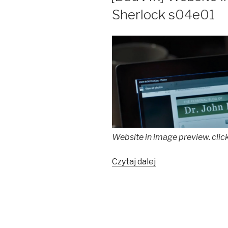
Sherlock s04e01
Website in image preview. clic
Czytaj dalej
[BadVfx]
Website
in
system
image
viewer