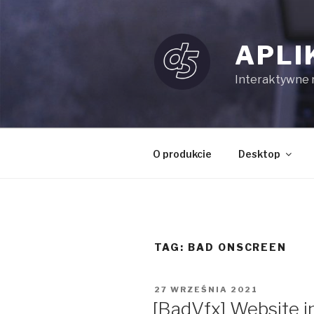
Przejdź
do
treści
APLI
Interaktywne re
O produkcie
Desktop
TAG:
BAD ONSCREEN
OPUBLIKOWANE
27 WRZEŚNIA 2021
W
[BadVfx] Website i