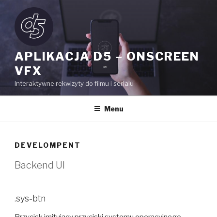
Przejdź
do
treści
APLIKACJA D5 – ONSCREEN
VFX
Interaktywne rekwizyty do filmu i serialu
Menu
DEVELOMPENT
Backend UI
.sys-btn
Przycisk imitujący przyciski systemu operacyjnego,